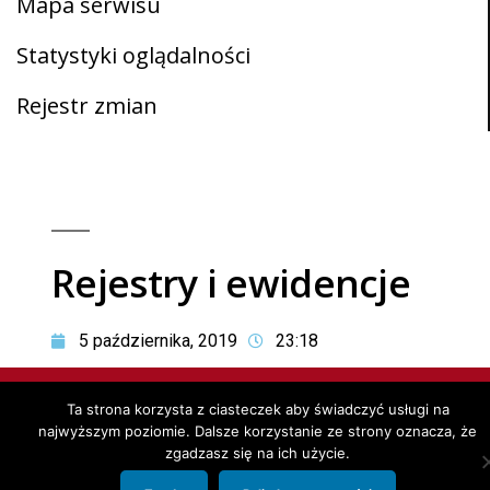
Mapa serwisu
Statystyki oglądalności
Rejestr zmian
Rejestry i ewidencje
5 października, 2019
23:18
Copyright © 2019. All Rights Reserved PUK Chojna Sp. z o.o.
Ta strona korzysta z ciasteczek aby świadczyć usługi na
Wykonanie: projectnet
najwyższym poziomie. Dalsze korzystanie ze strony oznacza, że
zgadzasz się na ich użycie.